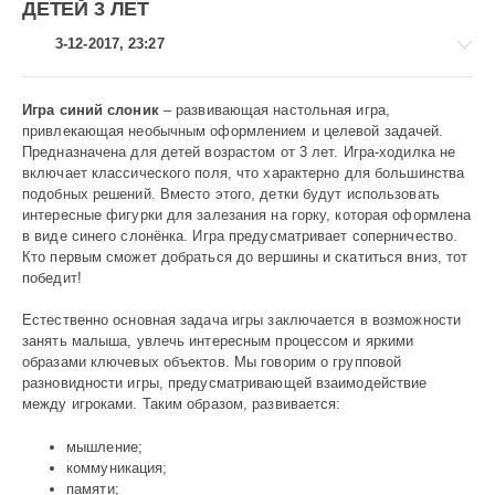
ДЕТЕЙ 3 ЛЕТ
3-12-2017, 23:27
Игра с
Игры
иний слоник
– развивающая настольная игра,
привлекающая необычным оформлением и целевой задачей.
childtutors
Предназначена для детей возрастом от 3 лет. Игра-ходилка не
1
включает классического поля, что характерно для большинства
066
подобных решений. Вместо этого, детки будут использовать
интересные фигурки для залезания на горку, которая оформлена
0
в виде синего слонёнка. Игра предусматривает соперничество.
Кто первым сможет добраться до вершины и скатиться вниз, тот
победит!
Естественно основная задача игры заключается в возможности
занять малыша, увлечь интересным процессом и яркими
образами ключевых объектов. Мы говорим о групповой
разновидности игры, предусматривающей взаимодействие
между игроками. Таким образом, развивается:
мышление;
коммуникация;
памяти;